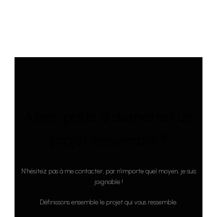
Alors, prêts à démarrer un
projet ensemble ?
N’hésitez pas à me contacter, par n’importe quel moyen, je suis
joignable !
Définissons ensemble le projet qui vous ressemble.